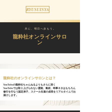
RYUSUISYA
​共に、明日へ歩もう。
龍粋社​オンラインサロ
ン
​龍粋社のオンラインサロンとは？
YouTubeの龍粋社ちゃんねるよりもさらに深く
YouTubeでは取り上げられない霊能、氣術、時事ネタはもちろん
修行を行なう認定弟子、スクール生達の成長をリアルタイムでお
届けします。