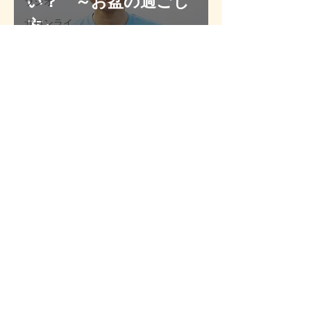
い？ ～お盆の過ごし
ラジオ
方』
サロンライ
ブ
ほっこりテ
ィータイム
／バータイ
ム
てんむちゃ
龍粋社運営
6 日前
読了時間: 2分
RYUSUISYA
VIDEO
オンラインサロン会員
の皆様へ