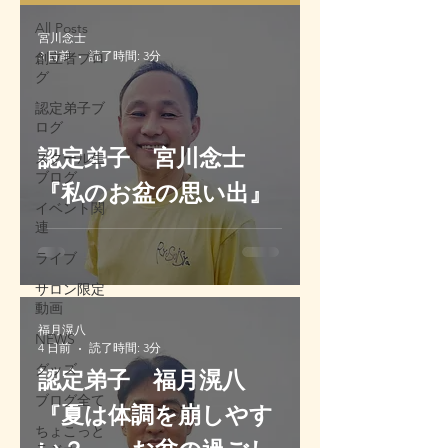
All Posts
宮川念士
3 日前
読了時間: 3分
創立者ブロ
グ
認定弟子ブ
ログ
認定弟子 宮川念士
スクール生
ブログ
『私のお盆の思い出』
イベント関
連
ライブ
サロン限定
動画
福月滉八
NEWS
4 日前
読了時間: 3分
グッズ
認定弟子 福月滉八
ブログ全て
『夏は体調を崩しやす
ちょこっと