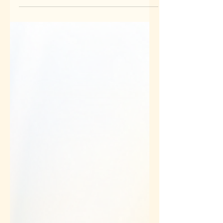
に余震が続く中、家屋の損壊、停電、断水、猛
暑、 公共交通網の一部マヒなど、日常の生活か
ら一転して 苦難を強いられている方々も多くい
らっしゃることと存じます。 また、被災地の
方々のみならず、連日の報道を目にされて 深く
心を痛めておられる全国の社員の皆様におかれ
ましても、 心休まらない日々をお過ごしではな
いでしょうか。 どうか皆様、お體（からだ）の
安全と健康を最優先に お過ごしいただけますよ
う、切に願っております。 苦しみや悲しみに負
けそうなとき、ふと、YouTubeの龍粋社ちゃん
ねる、 Ｘ、インスタグラム、オンラインサロン
ブログの記事など、 私たちのコンテンツに触れ
ていただくことで心が癒されたり、 スーッと楽
になったり、前向きに一歩足を踏み出そうと 思
っていただける力になれたら・・・。 そんな後
押しをさせていただくことができましたなら 幸
甚の至りでございます。 皆様のもとへ直接駆け
寄って...