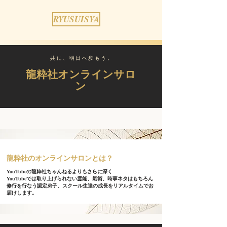
RYUSUISYA
​共に、明日へ歩もう。
龍粋社​オンラインサロ
ン
​龍粋社のオンラインサロンとは？
YouTubeの龍粋社ちゃんねるよりもさらに深く
YouTubeでは取り上げられない霊能、氣術、時事ネタはもちろん
修行を行なう認定弟子、スクール生達の成長をリアルタイムでお
届けします。